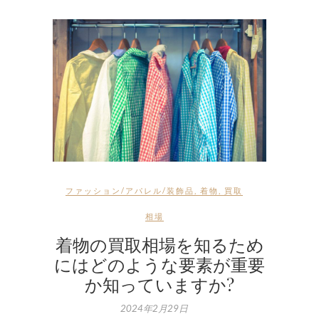
ファッション/アパレル/装飾品
,
着物
,
買取
相場
着物の買取相場を知るため
にはどのような要素が重要
か知っていますか?
2024年2月29日