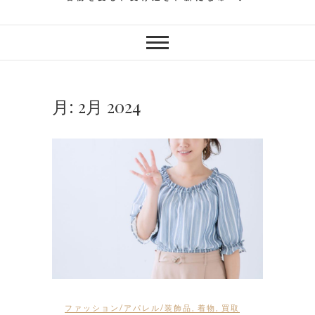
月:
2月 2024
ファッション/アパレル/装飾品
,
着物
,
買取